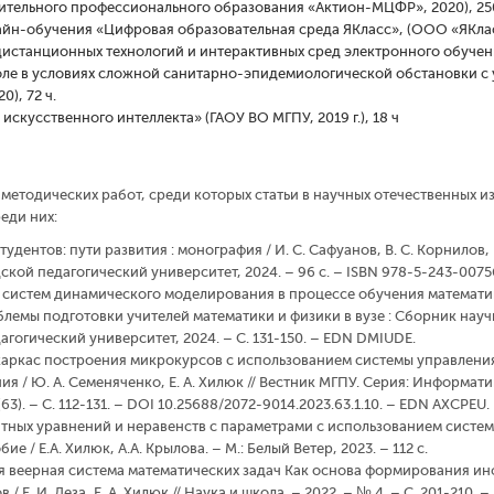
тельного профессионального образования «Актион-МЦФР», 2020), 250
йн-обучения «Цифровая образовательная среда ЯКласс», (ООО «ЯКласс»
дистанционных технологий и интерактивных сред электронного обучен
оле в условиях сложной санитарно-эпидемиологической обстановки 
, 72 ч.
искусственного интеллекта» (ГАОУ ВО МГПУ, 2019 г.), 18 ч
-методических работ, среди которых статьи в научных отечественных и
еди них:
дентов: пути развития : монография / И. С. Сафуанов, В. С. Корнилов, Ю
ской педагогический университет, 2024. – 96 с. – ISBN 978-5-243-007
е систем динамического моделирования в процессе обучения математике
лемы подготовки учителей математики и физики в вузе : Сборник научн
гогический университет, 2024. – С. 131-150. – EDN DMIUDE.
каркас построения микрокурсов с использованием системы управления
я / Ю. А. Семеняченко, Е. А. Хилюк // Вестник МГПУ. Серия: Информат
63). – С. 112-131. – DOI 10.25688/2072-9014.2023.63.1.10. – EDN AXCPEU.
атных уравнений и неравенств с параметрами с использованием систе
 / Е.А. Хилюк, А.А. Крылова. – М.: Белый Ветер, 2023. – 112 с.
ая веерная система математических задач Как основа формирования 
 Е. И. Деза, Е. А. Хилюк // Наука и школа. – 2022. – № 4. – С. 201-210.