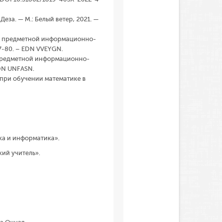
еза. — М.: Белый ветер, 2021. —
ях предметной информационно-
77-80. – EDN VVEYGN.
х предметной информационно-
EDN UNFASN.
 при обучении математике в
ка и информатика».
ий учитель».