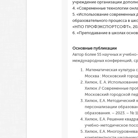
учреждение организации дополни
4. «Современные технологии онла
5. «Использование современных 
образовательного процесса в шк
«НПО ПРОФЭКСПОРТСОФТ», 2020)
6. «Преподавание в школах основ 
Основные публикации
Автор более 55 научных и учебно
международных конференций, ср
Математическая культура сту
Москва : Московский город
Хилюк, Е. А. Использовани
Хилюк // Современные проб
Московский городской педа
Хилюк, Е.А. Методический 
персонализации образовани
образования. – 2023. – № 1(
Хилюк, Е.А. Решение квадр
учебно-методическое пособие
Хилюк, Е.А. Многоуровнев
компетентности школьников /