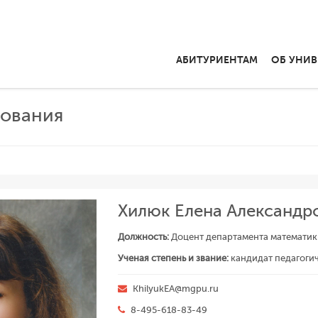
АБИТУРИЕНТАМ
ОБ УНИВ
зования
Хилюк Елена Александр
Должность:
Доцент департамента математик
Ученая степень и звание:
кандидат педагоги
KhilyukEA@mgpu.ru
8-495-618-83-49