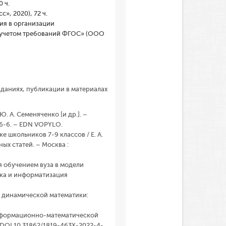
 ч.
, 2020), 72 ч.
ия в организации
с учетом требований ФГОС» (ООО
зданиях, публикации в материалах
. А. Семеняченко [и др.]. –
56-6. – EDN VOPYLO.
 школьников 7-9 классов / Е. А.
ых статей. – Москва :
 обучением вуза в модели
ика и информатизация
м динамической математики:
информационно-математической
 – DOI 10.31862/1819-463X-2022-4-