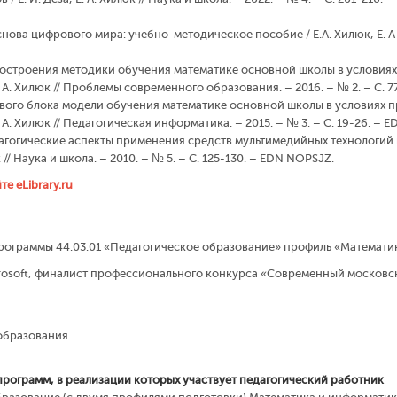
нова цифрового мира: учебно-методическое пособие / Е.А. Хилюк, Е. А Д
 построения методики обучения математике основной школы в услови
 А. Хилюк // Проблемы современного образования. – 2016. – № 2. – С. 
левого блока модели обучения математике основной школы в условия
 А. Хилюк // Педагогическая информатика. – 2015. – № 3. – С. 19-26. – 
дагогические аспекты применения средств мультимедийных технологий
 // Наука и школа. – 2010. – № 5. – С. 125-130. – EDN NOPSJZ.
е eLibrary.ru
рограммы 44.03.01 «Педагогическое образование» профиль «Математи
osoft, финалист профессионального конкурса «Современный московск
образования
рограмм, в реализации которых участвует педагогический работник