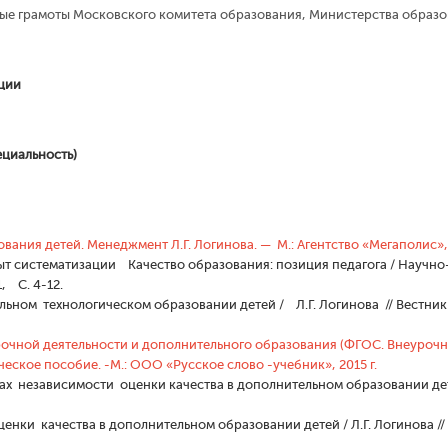
ные грамоты Московского комитета образования, Министерства образо
ции
ециальность)
вания детей. Менеджмент Л.Г. Логинова. — М.: Агентство «Мегаполис»,
пыт систематизации Качество образования: позиция педагога / Научн
, С. 4-12.
ьном технологическом образовании детей / Л.Г. Логинова // Вестник Бу
очной деятельности и дополнительного образования (ФГОС. Внеурочная
ическое пособие. -М.: ООО «Русское слово -учебник», 2015 г.
тах независимости оценки качества в дополнительном образовании дете
оценки качества в дополнительном образовании детей / Л.Г. Логинова