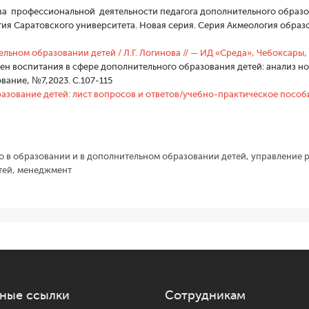
ва профессиональной деятельности педагога дополнительного образов
стия Саратовского университета. Новая серия. Серия Акмеология образ
ьном образовании детей / Л.Г. Логинова // — ИД «Среда», Чебоксары, 2
мен воспитания в сфере дополнительного образования детей: анализ н
вание, №7,2023. С.107-115
азование детей: лист вопросов и ответов/учебно-практическое пособие
о в образовании и в дополнительном образовании детей, управление 
тей, менеджмент
ные ссылки
Сотрудникам