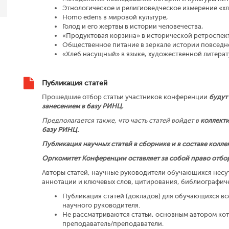
Этнологическое и религиоведческое измерение «х
Homo edens в мировой культуре,
Голод и его жертвы в истории человечества,
«Продуктовая корзина» в исторической ретроспек
Общественное питание в зеркале истории повседн
«Хлеб насущный» в языке, художественной литерату
Публикация статей
Прошедшие отбор статьи участников конференции
будут
занесением в базу РИНЦ.
Предполагается также, что часть статей войдет в
коллекти
базу РИНЦ.
Публикация научных статей в сборнике и в составе колл
Оргкомитет Конференции оставляет за собой право отбор
Авторы статей, научные руководители обучающихся несут
аннотации и ключевых слов, цитирования, библиографиче
Публикация статей (докладов) для обучающихся вс
научного руководителя.
Не рассматриваются статьи, основным автором кот
преподаватель/преподаватели.