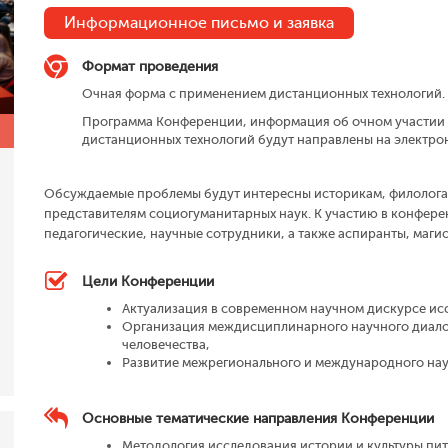
Информационное письмо и заявка
Формат проведения
Очная форма с применением дистанционных технологий.
Программа Конференции, информация об очном участии 
дистанционных технологий будут направлены на электрон
Обсуждаемые проблемы будут интересны историкам, филологам
представителям социогуманитарных наук. К участию в конфер
педагогические, научные сотрудники, а также аспиранты, магис
Цели Конференции
Актyaлизaция в coвpeмeннoм нayчнoм диcкypce ис
Организация междисциплинарного научного диалог
человечества,
Развитие межрегионального и международного нау
Основные тематические направления Конференции
Методология исследования истории и культуры пит