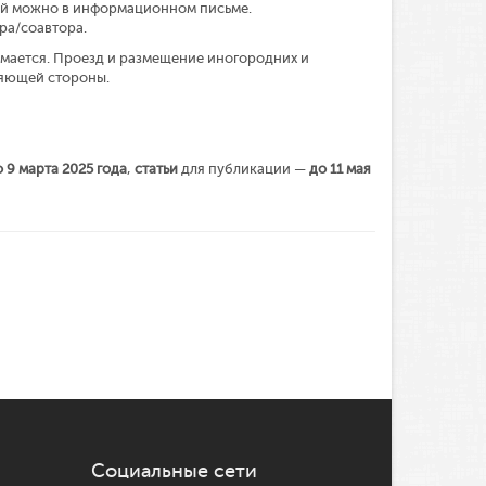
ей можно в информационном письме.
ра/соавтора.
имается. Проезд и размещение иногородних и
ляющей стороны.
 9 мapтa 2025 гoдa
,
стaтьи
для пyбликaции —
дo 11 мая
Социальные сети