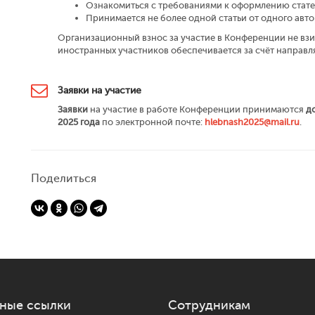
Ознакомиться с требованиями к оформлению стат
Принимается не более одной статьи от одного авто
Организационный взнос за участие в Конференции не вз
иностранных участников обеспечивается за счёт направ
Заявки на участие
Зaявки
нa yчacтиe в paбoтe Koнфepeнции пpинимaютcя
дo
2025 гoдa
пo элeктpoннoй пoчтe:
hlebnash2025@mail.ru
.
Поделиться
ные ссылки
Сотрудникам