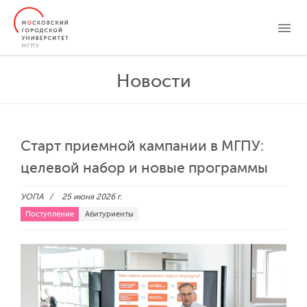
ЛИЧНЫЙ КАБИНЕТ
СТУДЕНТАМ
ВЫПУСКНИКАМ
АБИТУРИЕНТАМ
Новости
НОВОСТИ
СОБЫТИЯ
ENG
中文
ESP
ОБ УНИВЕРСИТЕТЕ
ОБРАЗОВАНИЕ
НАУКА
Старт приемной кампании в МГПУ:
СПОРТ
целевой набор и новые программы
УОПА
25 июня 2026 г.
Поступление
Абитуриенты