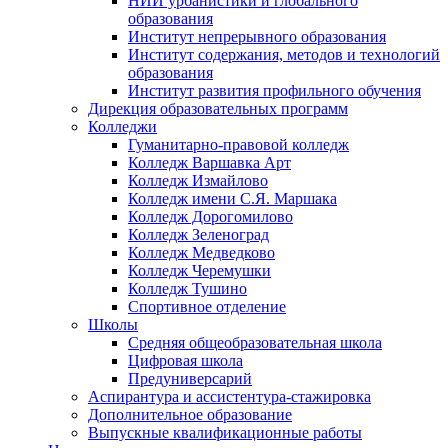
НИИ урбанистики и глобального
образования
Институт непрерывного образования
Институт содержания, методов и технологий
образования
Институт развития профильного обучения
Дирекция образовательных программ
Колледжи
Гуманитарно-правовой колледж
Колледж Варшавка Арт
Колледж Измайлово
Колледж имени С.Я. Маршака
Колледж Дорогомилово
Колледж Зеленоград
Колледж Медведково
Колледж Черемушки
Колледж Тушино
Спортивное отделение
Школы
Средняя общеобразовательная школа
Цифровая школа
Предуниверсарий
Аспирантура и ассистентура-стажировка
Дополнительное образование
Выпускные квалификационные работы