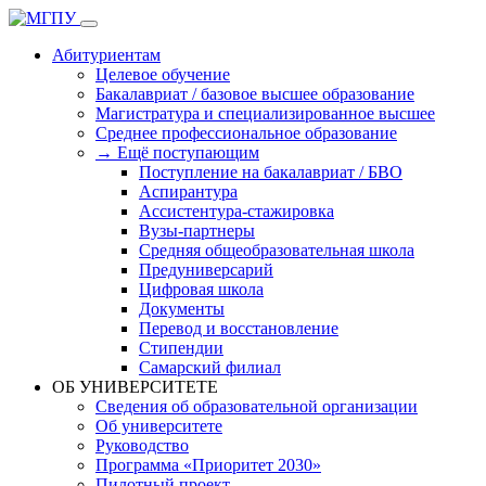
Абитуриентам
Целевое обучение
Бакалавриат / базовое высшее образование
Магистратура и специализированное высшее
Среднее профессиональное образование
→ Ещё поступающим
Поступление на бакалавриат / БВО
Аспирантура
Ассистентура-стажировка
Вузы-партнеры
Средняя общеобразовательная школа
Предуниверсарий
Цифровая школа
Документы
Перевод и восстановление
Стипендии
Самарский филиал
ОБ УНИВЕРСИТЕТЕ
Сведения об образовательной организации
Об университете
Руководство
Программа «Приоритет 2030»
Пилотный проект