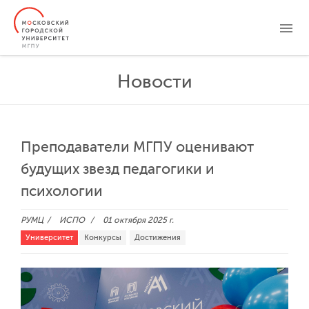
ЛИЧНЫЙ КАБИНЕТ
СТУДЕНТАМ
ВЫПУСКНИКАМ
АБИТУРИЕНТАМ
Новости
НОВОСТИ
СОБЫТИЯ
ENG
中文
ESP
ОБ УНИВЕРСИТЕТЕ
ОБРАЗОВАНИЕ
НАУКА
Преподаватели МГПУ оценивают
СПОРТ
будущих звезд педагогики и
психологии
РУМЦ
ИСПО
01 октября 2025 г.
Университет
Конкурсы
Достижения